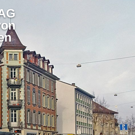
 AG
von
en