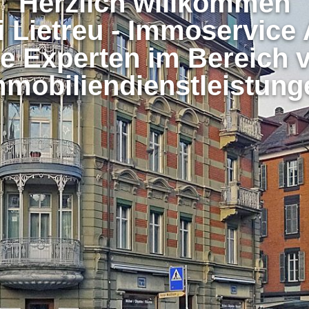
Herzlich willkommen
i Lietreu - Immoservice
re Experten im Bereich 
mmobiliendienstleistung