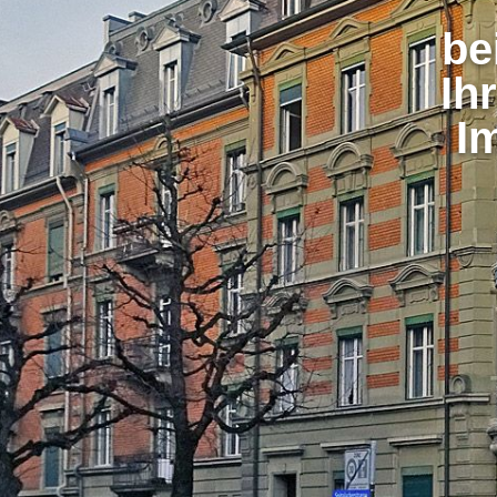
be
Ih
I